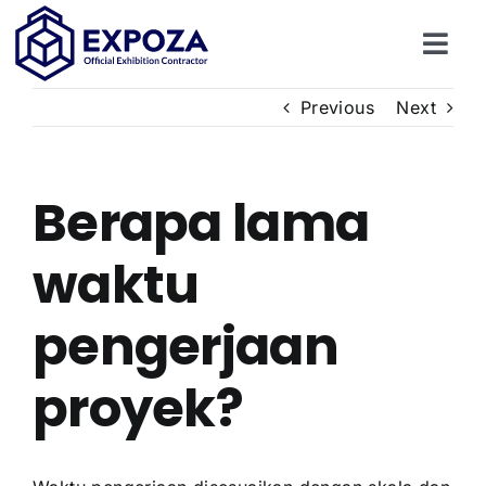
Skip
to
Togg
content
Navi
Home
Previous
Next
Layanan
Berapa lama
Portofolio
waktu
Tentang Kami
pengerjaan
proyek?
Kontak