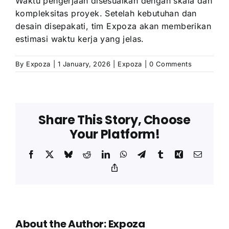
Waktu pengerjaan disesuaikan dengan skala dan
kompleksitas proyek. Setelah kebutuhan dan
desain disepakati, tim Expoza akan memberikan
estimasi waktu kerja yang jelas.
By
Expoza
|
1 January, 2026
|
Expoza
|
0 Comments
Share This Story, Choose
Your Platform!
Facebook
X
Bluesky
Reddit
LinkedIn
WhatsApp
Telegram
Tumblr
Xing
Email
Copy
Link
About the Author:
Expoza